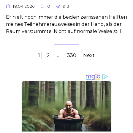
18.04.2026
0
913
Er hielt noch immer die beiden zerrissenen Hälften
meines Teilnehmerausweises in der Hand, als der
Raum verstummte. Nicht auf normale Weise still.
Posts
1
2
…
330
Next
pagination