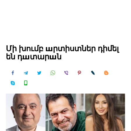
Մի խումբ шրտիստներ դիմել
են դшտարшն