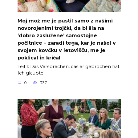
Moj mož me je pustil samo z našimi
novorojenimi trojčki, da bi šla na
‘dobro zaslužene’ samostojne
počitnice – zaradi tega, kar je našel v
svojem kovčku v letovišču, me je
poklical in kričal
Teil 1: Das Versprechen, das er gebrochen hat
Ich glaubte
0
337