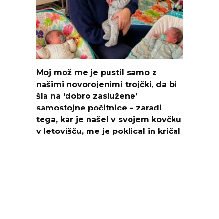
Moj mož me je pustil samo z
našimi novorojenimi trojčki, da bi
šla na ‘dobro zaslužene’
samostojne počitnice – zaradi
tega, kar je našel v svojem kovčku
v letovišču, me je poklical in kričal