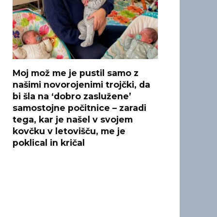
Moj mož me je pustil samo z
našimi novorojenimi trojčki, da
bi šla na ‘dobro zaslužene’
samostojne počitnice – zaradi
tega, kar je našel v svojem
kovčku v letovišču, me je
poklical in kričal