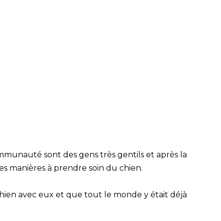
mmunauté sont des gens très gentils et après la
 les manières à prendre soin du chien.
chien avec eux et que tout le monde y était déjà