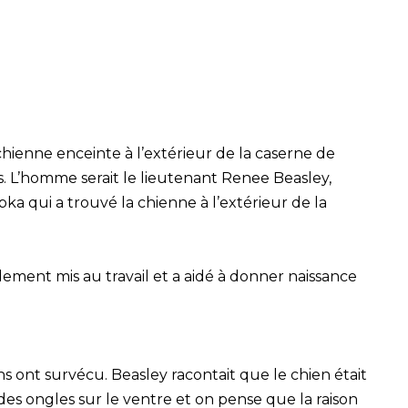
chienne enceinte à l’extérieur de la caserne de
. L’homme serait le lieutenant Renee Beasley,
ka qui a trouvé la chienne à l’extérieur de la
pidement mis au travail et a aidé à donner naissance
 ont survécu. Beasley racontait que le chien était
t des ongles sur le ventre et on pense que la raison