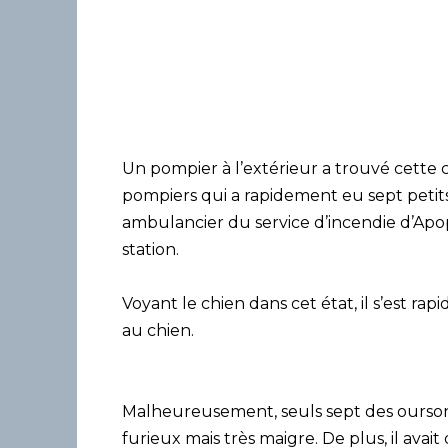
Un pompier à l’extérieur a trouvé cette 
pompiers qui a rapidement eu sept petits
ambulancier du service d’incendie d’Apop
station.
Voyant le chien dans cet état, il s’est ra
au chien.
Malheureusement, seuls sept des oursons
furieux mais très maigre. De plus, il avai