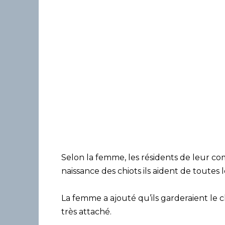
Selon la femme, les résidents de leur co
naissance des chiots ils aident de toutes
La femme a ajouté qu’ils garderaient le 
très attaché.