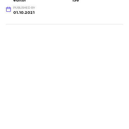
editor
136
PUBLISHED BY
01.10.2021