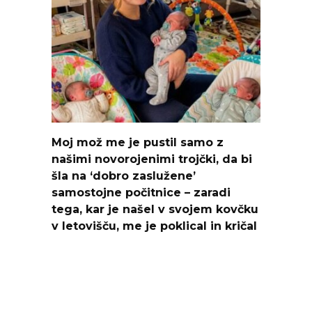
Moj mož me je pustil samo z
našimi novorojenimi trojčki, da bi
šla na ‘dobro zaslužene’
samostojne počitnice – zaradi
tega, kar je našel v svojem kovčku
v letovišču, me je poklical in kričal