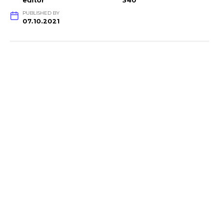
editor
340
PUBLISHED BY
07.10.2021