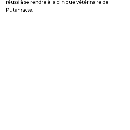
réussi à se rendre à la clinique vétérinaire de
Putahracsa.