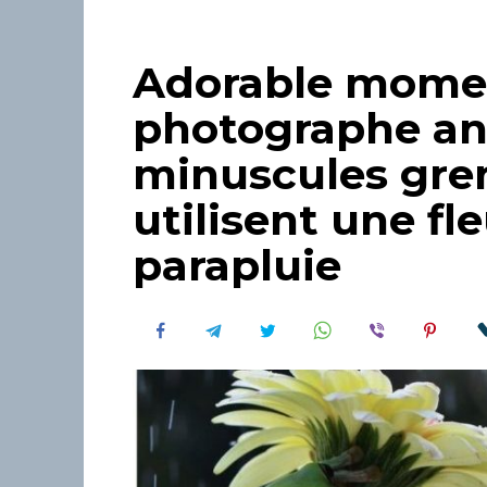
Adorable momen
photographe an
minuscules gren
utilisent une f
parapluie