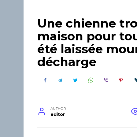
Une chienne tro
maison pour tou
été laissée mou
décharge
AUTHOR
editor