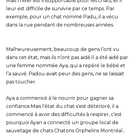
Mais l’hiver est insupportable pour les chats, et il
leur est difficile de survivre par ce temps. Par
exemple, pour un chat nommé Padu, il a vécu
dans la rue pendant de nombreuses années.
Malheureusement, beaucoup de gens l’ont vu
dans cet état, mais ils n’ont pas aidé.Il a été aidé par
une femme nommée Aya, qui a repéré le bébé et
l’a sauvé. Padou avait peur des gens, ne se laissait
pas toucher.
Aya a commencé à le nourrir pour gagner sa
confiance.Mais l’état du chat s’est détérioré, il a
commencé à avoir des difficultés à respirer, c’est
pourquoi Ayan a connecté un groupe local de
sauvetage de chats Chatons Orphelins Montréal․