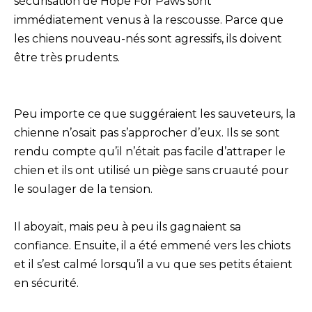
sécurisation de Hope For Paws sont
immédiatement venus à la rescousse. Parce que
les chiens nouveau-nés sont agressifs, ils doivent
être très prudents.
Peu importe ce que suggéraient les sauveteurs, la
chienne n’osait pas s’approcher d’eux. Ils se sont
rendu compte qu’il n’était pas facile d’attraper le
chien et ils ont utilisé un piège sans cruauté pour
le soulager de la tension.
Il aboyait, mais peu à peu ils gagnaient sa
confiance. Ensuite, il a été emmené vers les chiots
et il s’est calmé lorsqu’il a vu que ses petits étaient
en sécurité.