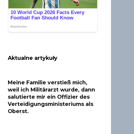
Aktualne artykuły
Meine Familie verstieß mich,
weil ich Militärarzt wurde, dann
salutierte mir ein Offizier des
Verteidigungsministeriums als
Oberst.