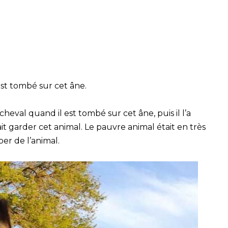
st tombé sur cet âne.
cheval quand il est tombé sur cet âne, puis il l’a
ait garder cet animal. Le pauvre animal était en très
per de l’animal.