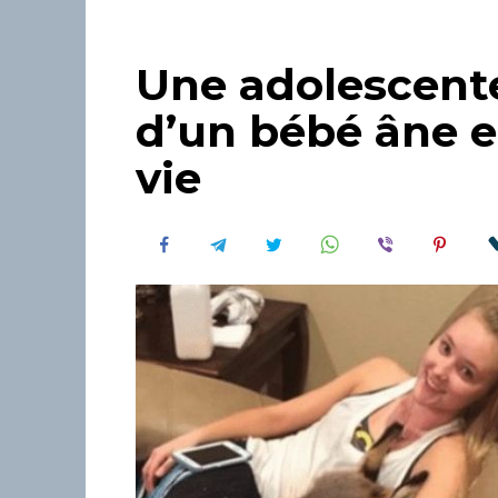
Une adolescent
d’un bébé âne e
vie