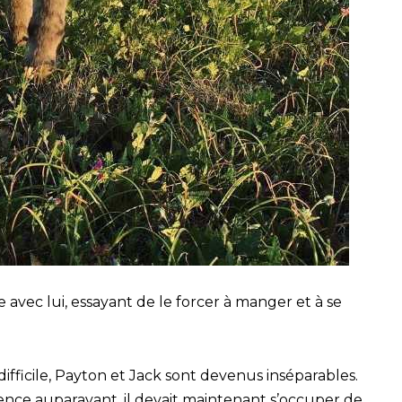
e avec lui, essayant de le forcer à manger et à se
ifficile, Payton et Jack sont devenus inséparables.
rience auparavant, il devait maintenant s’occuper de