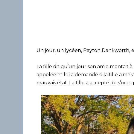
Un jour, un lycéen, Payton Dankworth, e
La fille dit qu’un jour son amie montait à 
appelée et lui a demandé si la fille aimer
mauvais état. La fille a accepté de s’occu