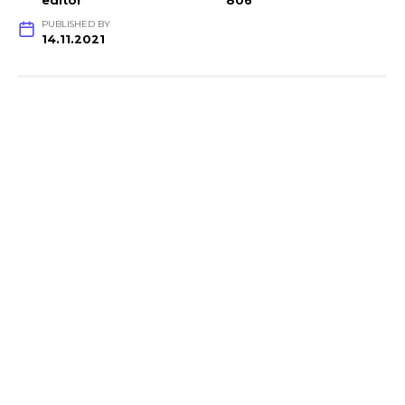
editor
806
PUBLISHED BY
14.11.2021