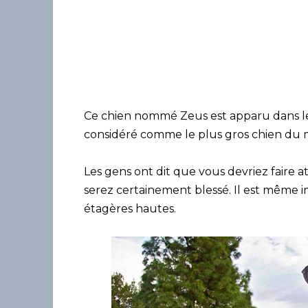
Ce chien nommé Zeus est apparu dans le l
considéré comme le plus gros chien du
Les gens ont dit que vous devriez faire at
serez certainement blessé. Il est même i
étagères hautes.