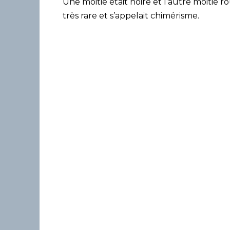
Une moitié était noire et l’autre moitié r
très rare et s’appelait chimérisme.