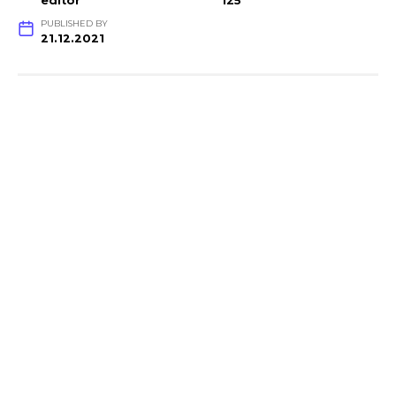
editor
125
PUBLISHED BY
21.12.2021