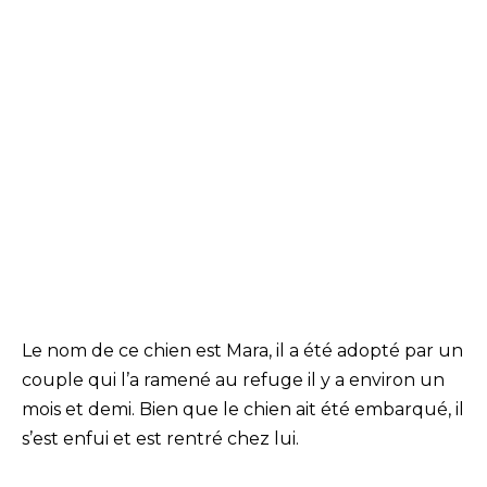
Le nom de ce chien est Mara, il a été adopté par un
couple qui l’a ramené au refuge il y a environ un
mois et demi. Bien que le chien ait été embarqué, il
s’est enfui et est rentré chez lui.