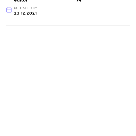
editor
74
PUBLISHED BY
23.12.2021