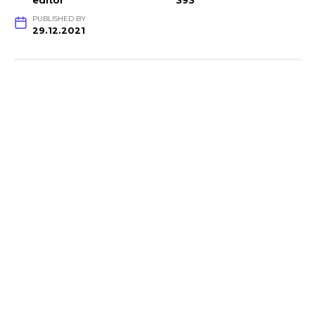
editor
393
PUBLISHED BY
29.12.2021