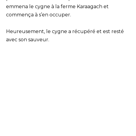
emmena le cygne à la ferme Karaagach et
commença à s’en occuper.
Heureusement, le cygne a récupéré et est resté
avec son sauveur.