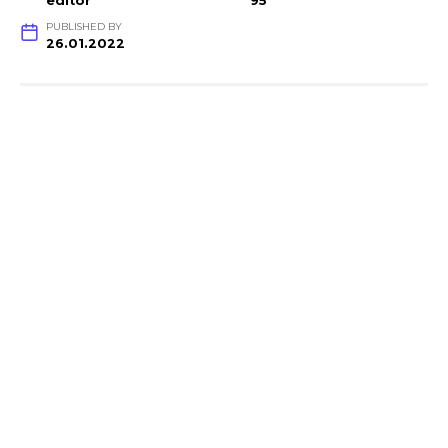
editor
95
PUBLISHED BY
26.01.2022