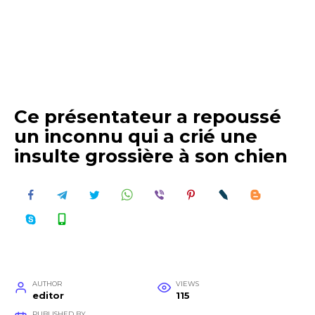
Ce présentateur a repoussé
un inconnu qui a crié une
insulte grossière à son chien
AUTHOR
VIEWS
editor
115
PUBLISHED BY