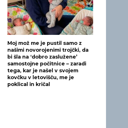
Moj mož me je pustil samo z
našimi novorojenimi trojčki, da
bi šla na ‘dobro zaslužene’
samostojne počitnice – zaradi
tega, kar je našel v svojem
kovčku v letovišču, me je
poklical in kričal