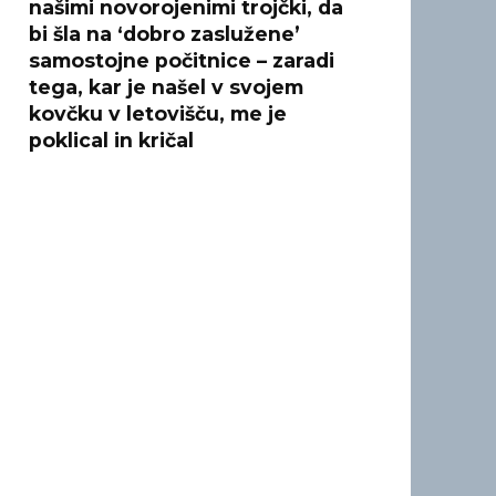
našimi novorojenimi trojčki, da
bi šla na ‘dobro zaslužene’
samostojne počitnice – zaradi
tega, kar je našel v svojem
kovčku v letovišču, me je
poklical in kričal