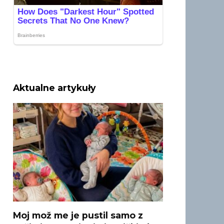
Aktualne artykuły
Moj mož me je pustil samo z