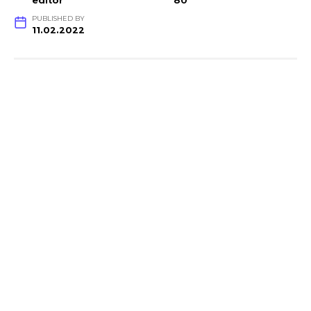
editor
80
PUBLISHED BY
11.02.2022