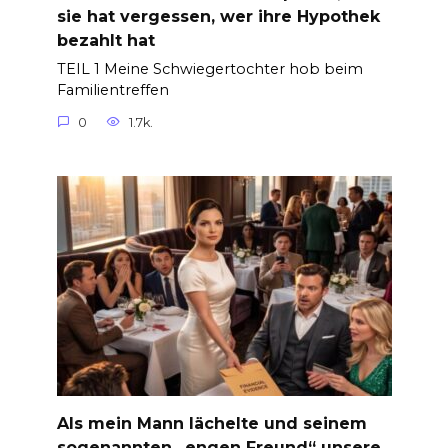
sie hat vergessen, wer ihre Hypothek
bezahlt hat
TEIL 1 Meine Schwiegertochter hob beim
Familientreffen
0
1.7k.
Als mein Mann lächelte und seinem
sogenannten „engen Freund“ unsere