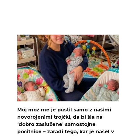
Moj mož me je pustil samo z našimi
novorojenimi trojčki, da bi šla na
‘dobro zaslužene’ samostojne
počitnice – zaradi tega, kar je našel v