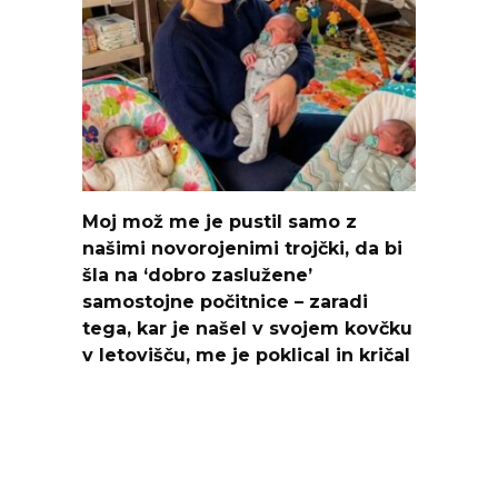
Moj mož me je pustil samo z
našimi novorojenimi trojčki, da bi
šla na ‘dobro zaslužene’
samostojne počitnice – zaradi
tega, kar je našel v svojem kovčku
v letovišču, me je poklical in kričal