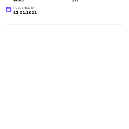
editor
217
PUBLISHED BY
23.02.2022