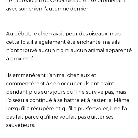
Le taureau a trouvé cet oiseau en se promenant
avec son chien l’automne dernier.
Au début, le chien avait peur des oiseaux, mais
cette fois, il a également été enchanté. mais ils
n’ont trouvé aucun nid ni aucun animal apparenté
à proximité.
Ils emmenèrent l’animal chez eux et
commencèrent à s’en occuper. Ils ont craint
pendant plusieurs jours qu’il ne survive pas, mais
l’oiseau a continué à se battre et à rester là. Même
lorsqu’il a récupéré et qu’il a pu s’envoler, il ne l’a
pas fait parce qu’il ne voulait pas quitter ses
sauveteurs.