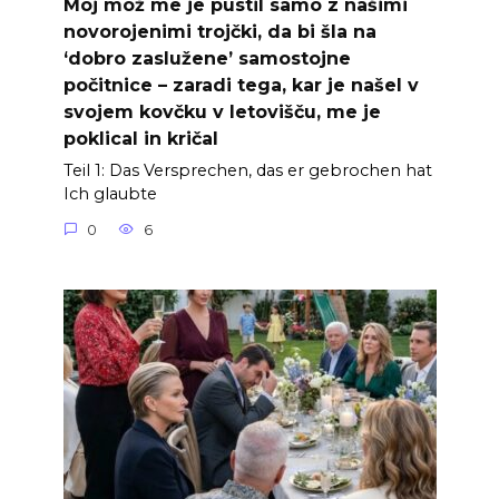
Moj mož me je pustil samo z našimi
novorojenimi trojčki, da bi šla na
‘dobro zaslužene’ samostojne
počitnice – zaradi tega, kar je našel v
svojem kovčku v letovišču, me je
poklical in kričal
Teil 1: Das Versprechen, das er gebrochen hat
Ich glaubte
0
6