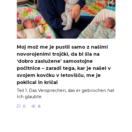
Moj mož me je pustil samo z našimi
novorojenimi trojčki, da bi šla na
‘dobro zaslužene’ samostojne
počitnice – zaradi tega, kar je našel v
svojem kovčku v letovišču, me je
poklical in kričal
Teil 1: Das Versprechen, das er gebrochen hat
Ich glaubte
0
6