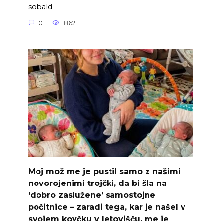
sobald
0
862
Moj mož me je pustil samo z našimi
novorojenimi trojčki, da bi šla na
‘dobro zaslužene’ samostojne
počitnice – zaradi tega, kar je našel v
svojem kovčku v letovišču, me je