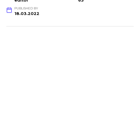
editor
63
PUBLISHED BY
18.03.2022