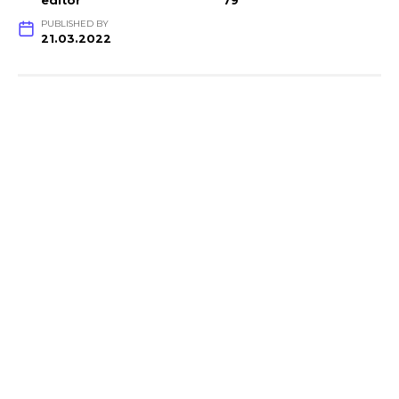
editor
79
PUBLISHED BY
21.03.2022