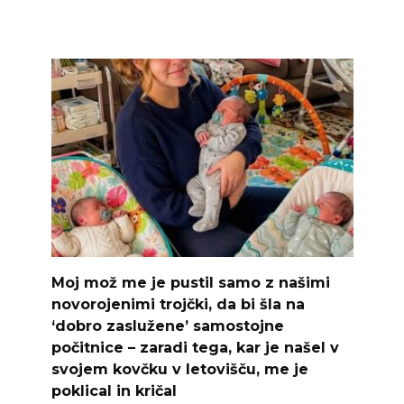
Moj mož me je pustil samo z našimi
novorojenimi trojčki, da bi šla na
‘dobro zaslužene’ samostojne
počitnice – zaradi tega, kar je našel v
svojem kovčku v letovišču, me je
poklical in kričal