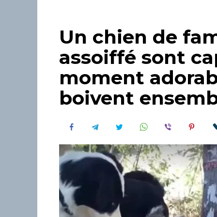
Un chien de fam
assoiffé sont c
moment adorable
boivent ensemb