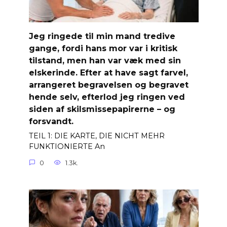
Jeg ringede til min mand tredive
gange, fordi hans mor var i kritisk
tilstand, men han var væk med sin
elskerinde. Efter at have sagt farvel,
arrangeret begravelsen og begravet
hende selv, efterlod jeg ringen ved
siden af ​​skilsmissepapirerne – og
forsvandt.
TEIL 1: DIE KARTE, DIE NICHT MEHR
FUNKTIONIERTE An
0
1.3k.