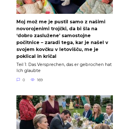
Moj mož me je pustil samo z našimi
novorojenimi trojčki, da bi šla na
‘dobro zaslužene’ samostojne
počitnice – zaradi tega, kar je našel v
svojem kovčku v letovišču, me je
poklical in kričal
Teil 1: Das Versprechen, das er gebrochen hat
Ich glaubte
0
169