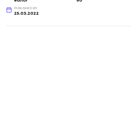
editor
60
PUBLISHED BY
25.03.2022