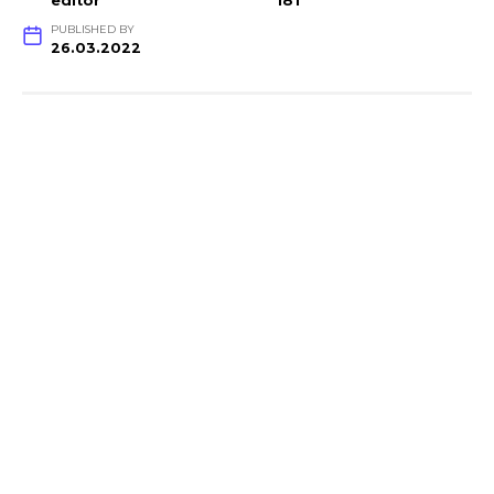
editor
181
PUBLISHED BY
26.03.2022