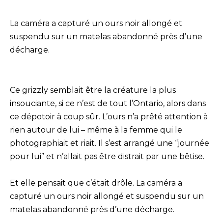
La caméra a capturé un ours noir allongé et
suspendu sur un matelas abandonné près d’une
décharge.
Ce grizzly semblait être la créature la plus
insouciante, si ce n’est de tout l’Ontario, alors dans
ce dépotoir à coup sûr. L’ours n’a prêté attention à
rien autour de lui – même à la femme qui le
photographiait et riait. Il s’est arrangé une “journée
pour lui” et n’allait pas être distrait par une bêtise.
Et elle pensait que c’était drôle. La caméra a
capturé un ours noir allongé et suspendu sur un
matelas abandonné près d’une décharge.