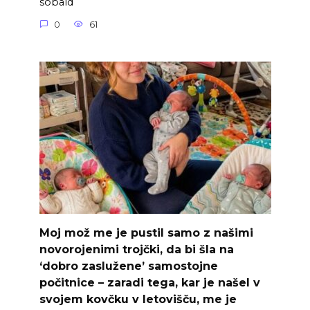
sobald
0
61
Moj mož me je pustil samo z našimi
novorojenimi trojčki, da bi šla na
‘dobro zaslužene’ samostojne
počitnice – zaradi tega, kar je našel v
svojem kovčku v letovišču, me je