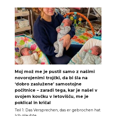
Moj mož me je pustil samo z našimi
novorojenimi trojčki, da bi šla na
‘dobro zaslužene’ samostojne
počitnice – zaradi tega, kar je našel v
svojem kovčku v letovišču, me je
poklical in kričal
Teil 1: Das Versprechen, das er gebrochen hat
Ich glaubte