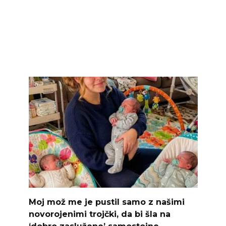
Moj mož me je pustil samo z našimi
novorojenimi trojčki, da bi šla na
‘dobro zaslužene’ samostojne