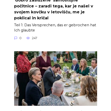
počitnice – zaradi tega, kar je našel v
svojem kovčku v letovišču, me je
poklical in kričal
Teil 1: Das Versprechen, das er gebrochen hat
Ich glaubte
0
247