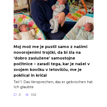
Moj mož me je pustil samo z našimi
novorojenimi trojčki, da bi šla na
‘dobro zaslužene’ samostojne
počitnice – zaradi tega, kar je našel v
svojem kovčku v letovišču, me je
poklical in kričal
Teil 1: Das Versprechen, das er gebrochen hat
Ich glaubte
0
332