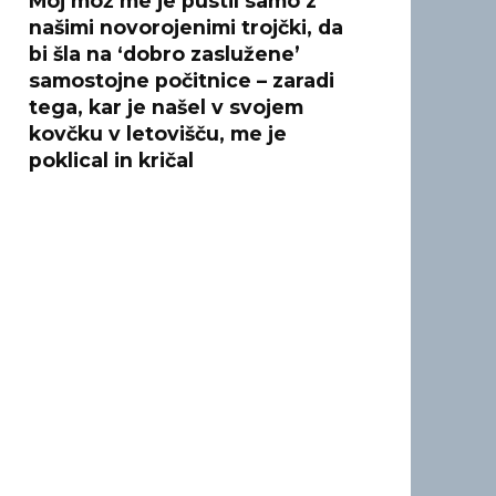
Moj mož me je pustil samo z
našimi novorojenimi trojčki, da
bi šla na ‘dobro zaslužene’
samostojne počitnice – zaradi
tega, kar je našel v svojem
kovčku v letovišču, me je
poklical in kričal