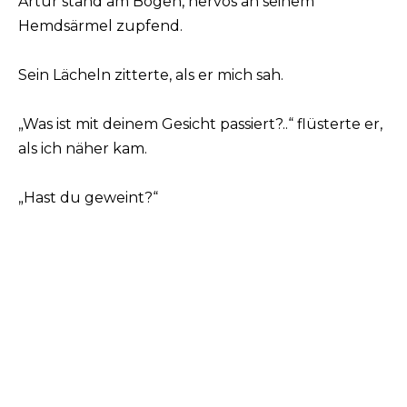
Artúr stand am Bogen, nervös an seinem
Hemdsärmel zupfend.
Sein Lächeln zitterte, als er mich sah.
„Was ist mit deinem Gesicht passiert?..“ flüsterte er,
als ich näher kam.
„Hast du geweint?“