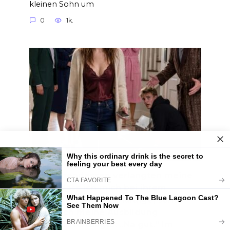
kleinen Sohn um
0
1k.
Beim Abendessen verlangten meine
Eltern, dass ich mich bei ihrem
Lieblingssohn entschuldige, sonst
würde ich meine Ausbildung
verlieren. Ich sagte: „Na gut.“ Im