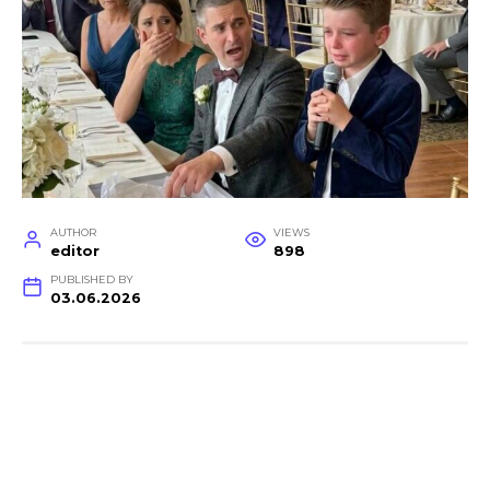
AUTHOR
VIEWS
editor
898
PUBLISHED BY
03.06.2026